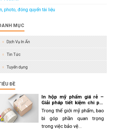
In, photo, đóng quyển tài liệu
DANH MỤC
Dịch Vụ In Ấn
Tin Tức
Tuyển dụng
TIÊU ĐỀ
In hộp mỹ phẩm giá rẻ –
Giải pháp tiết kiệm chi phí
cho doanh nghiệp
Trong thế giới mỹ phẩm, bao
bì góp phần quan trọng
trong việc bảo vệ...