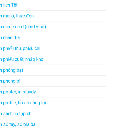
In lịch Tết
In menu, thực đơn
In name card (card visit)
In nhãn đĩa
In phiếu thu, phiếu chi
In phiếu xuất, nhập kho
In phông bạt
In phong bì
In poster, in standy
In profile, hồ sơ năng lực
In sách, in tạp chí
In sổ tay, sổ bìa da