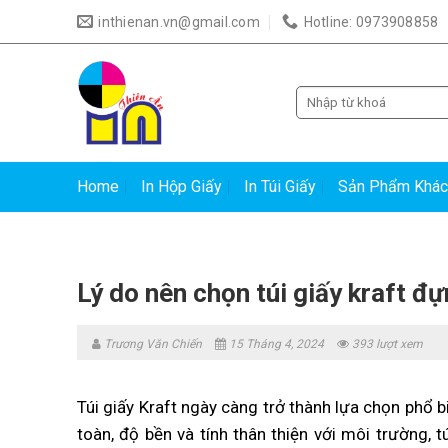
Skip
inthienan.vn@gmail.com
Hotline: 0973908858
to
content
Tìm
kiếm:
Home
In Hộp Giấy
In Túi Giấy
Sản Phẩm Khác
Lý do nên chọn túi giấy kraft 
Trương Văn Chiến
15 Tháng 4, 2024
393 lượt xem
Túi giấy Kraft ngày càng trở thành lựa chọn phổ 
toàn, độ bền và tính thân thiện với môi trường, 