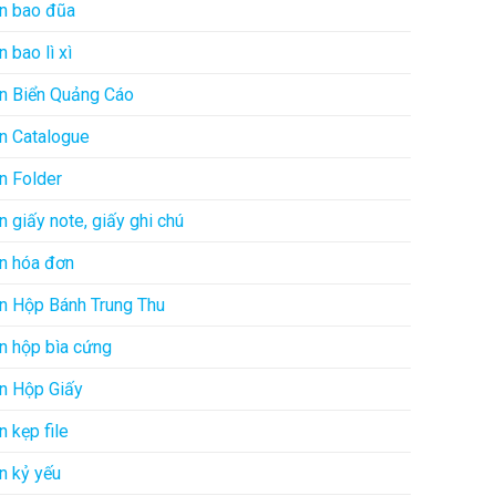
In bao đũa
In bao lì xì
In Biển Quảng Cáo
In Catalogue
In Folder
In giấy note, giấy ghi chú
In hóa đơn
In Hộp Bánh Trung Thu
In hộp bìa cứng
In Hộp Giấy
In kẹp file
In kỷ yếu