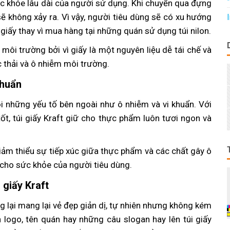
sức khỏe lâu dài của người sử dụng. Khi chuyển qua đựng
sẽ không xảy ra. Vì vậy, người tiêu dùng sẽ có xu hướng
iấy thay vì mua hàng tại những quán sử dụng túi nilon.
 môi trường bởi vì giấy là một nguyên liệu dễ tái chế và
c thải và ô nhiễm môi trường.
khuẩn
i những yếu tố bên ngoài như ô nhiễm và vi khuẩn. Với
t, túi giấy Kraft giữ cho thực phẩm luôn tươi ngon và
giảm thiểu sự tiếp xúc giữa thực phẩm và các chất gây ô
cho sức khỏe của người tiêu dùng.
 giấy Kraft
g lại mang lại vẻ đẹp giản dị, tự nhiên nhưng không kém
 logo, tên quán hay những câu slogan hay lên túi giấy