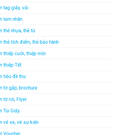
In tag giấy, vải
In tem nhãn
In thẻ nhựa, thẻ từ
In thẻ tích điểm, thẻ bảo hành
In thiếp cưới, thiệp mời
In thiệp Tết
In tiêu đề thư
In tờ gấp, brochure
In tờ rơi, Flyer
In Túi Giấy
In vé xe, vé sự kiện
In Voucher