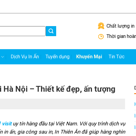
Hướng dẫn đặt in
H
Chất lượng in 
Thời gian hoà
Dịch Vụ In Ấn
Tuyển dụng
Khuyến Mại
Tin Tức
ại Hà Nội – Thiết kế đẹp, ấn tượng
 visit
uy tín hàng đầu tại Việt Nam. Với quy trình dịch vụ
n in ấn, gia công sau in, In Thiên Ân đã giúp hàng nghìn