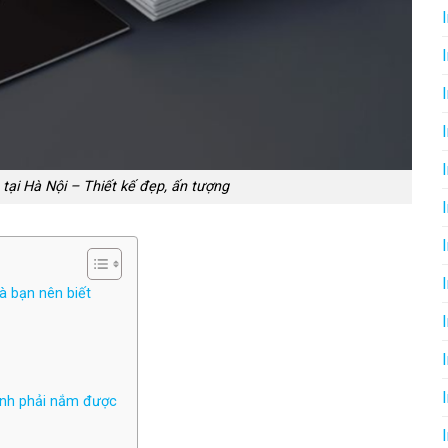
n tại Hà Nội – Thiết kế đẹp, ấn tượng
à bạn nên biết
định phải nắm được