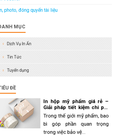
In, photo, đóng quyển tài liệu
DANH MỤC
Dịch Vụ In Ấn
Tin Tức
Tuyển dụng
TIÊU ĐỀ
In hộp mỹ phẩm giá rẻ –
Giải pháp tiết kiệm chi phí
cho doanh nghiệp
Trong thế giới mỹ phẩm, bao
bì góp phần quan trọng
trong việc bảo vệ...