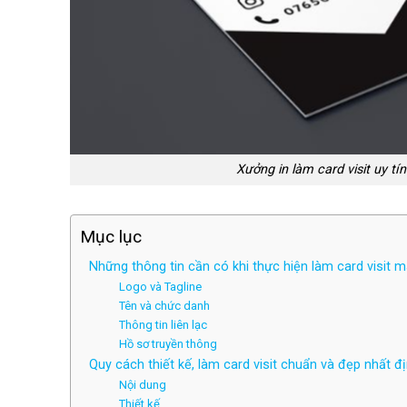
Xưởng in làm card visit uy tí
Mục lục
Những thông tin cần có khi thực hiện làm card visit m
Logo và Tagline
Tên và chức danh
Thông tin liên lạc
Hồ sơ truyền thông
Quy cách thiết kế, làm card visit chuẩn và đẹp nhất 
Nội dung
Thiết kế