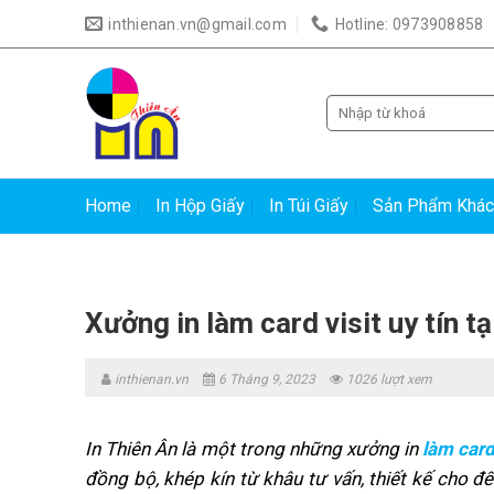
Skip
inthienan.vn@gmail.com
Hotline: 0973908858
to
content
Tìm
kiếm:
Home
In Hộp Giấy
In Túi Giấy
Sản Phẩm Khác
Xưởng in làm card visit uy tín t
inthienan.vn
6 Tháng 9, 2023
1026 lượt xem
In Thiên Ân là một trong những xưởng in
làm card
đồng bộ, khép kín từ khâu tư vấn, thiết kế cho đế