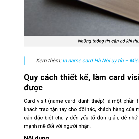
Những thông tin cần có khi thự
Xem thêm:
In name card Hà Nội uy tín – Miễn
Quy cách thiết kế, làm card vi
được
Card visit (name card, danh thiếp) là một phần t
khách trao tận tay cho đối tác, khách hàng của mìn
cần đặc biệt chú ý đến yếu tố đơn giản, dễ nh
mạnh mẽ đối với người nhận.
Nội dung