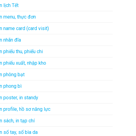
In lịch Tết
In menu, thực đơn
In name card (card visit)
In nhãn đĩa
In phiếu thu, phiếu chi
In phiếu xuất, nhập kho
In phông bạt
In phong bì
In poster, in standy
In profile, hồ sơ năng lực
In sách, in tạp chí
In sổ tay, sổ bìa da