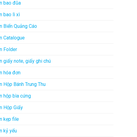
In bao đũa
In bao lì xì
In Biển Quảng Cáo
In Catalogue
In Folder
In giấy note, giấy ghi chú
In hóa đơn
In Hộp Bánh Trung Thu
In hộp bìa cứng
In Hộp Giấy
In kẹp file
In kỷ yếu