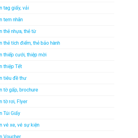
In tag giấy, vải
In tem nhãn
In thẻ nhựa, thẻ từ
In thẻ tích điểm, thẻ bảo hành
In thiếp cưới, thiệp mời
In thiệp Tết
In tiêu đề thư
In tờ gấp, brochure
In tờ rơi, Flyer
In Túi Giấy
In vé xe, vé sự kiện
In Voucher