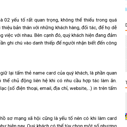
là 02 yếu tố rất quan trọng, không thể thiếu trong quá
i thiệu bản thân với những khách hàng, đối tác, để họ dễ
ng việc với nhau. Bên cạnh đó, quý khách hiện đang đảm
 cần ghi chú vào danh thiếp để người nhận biết đến công
 giữ lại tấm thẻ name card của quý khách, là phần quan
 thể chủ động liên hệ khi có nhu cầu hợp tác làm ăn.
ạc (số điện thoại, email, địa chỉ, website,…) in trên tấm
hì hồ sơ mạng xã hội cũng là yếu tố nên có khi làm card
ện như hiện nay. Quý khách có thể tùy chọn một số phương