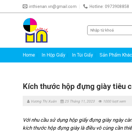
Skip
inthienan.vn@gmail.com
Hotline: 0973908858
to
content
Tìm
kiếm:
Home
In Hộp Giấy
In Túi Giấy
Sản Phẩm Khác
Kích thước hộp đựng giày tiêu 
Vương Thị Xuân
25 Tháng 11, 2023
1000 lượt xem
Với nhu cầu sử dụng hộp giấy đựng giày ngày càng
kích thước hộp đựng giày là điều vô cùng cần thi