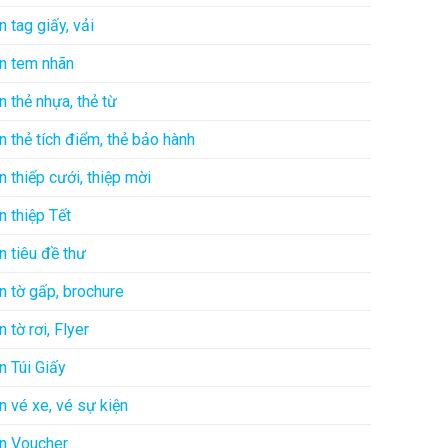
In tag giấy, vải
In tem nhãn
In thẻ nhựa, thẻ từ
In thẻ tích điểm, thẻ bảo hành
In thiếp cưới, thiệp mời
In thiệp Tết
In tiêu đề thư
In tờ gấp, brochure
In tờ rơi, Flyer
In Túi Giấy
In vé xe, vé sự kiện
In Voucher