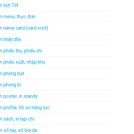
In lịch Tết
In menu, thực đơn
In name card (card visit)
In nhãn đĩa
In phiếu thu, phiếu chi
In phiếu xuất, nhập kho
In phông bạt
In phong bì
In poster, in standy
In profile, hồ sơ năng lực
In sách, in tạp chí
In sổ tay, sổ bìa da