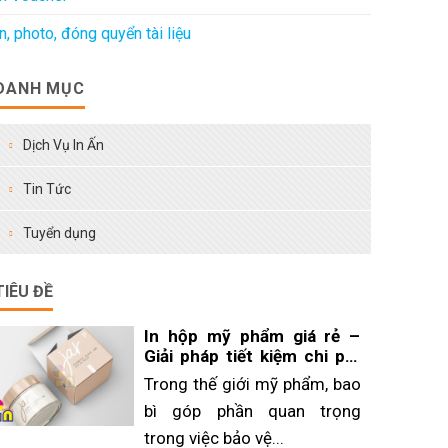
In, photo, đóng quyển tài liệu
DANH MỤC
Dịch Vụ In Ấn
Tin Tức
Tuyển dụng
TIÊU ĐỀ
In hộp mỹ phẩm giá rẻ –
Giải pháp tiết kiệm chi phí
cho doanh nghiệp
Trong thế giới mỹ phẩm, bao
bì góp phần quan trọng
trong việc bảo vệ...