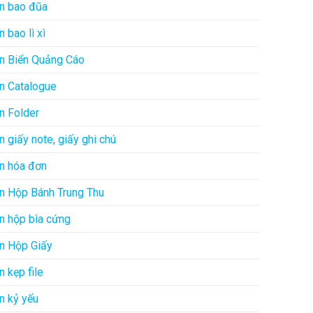
In bao đũa
In bao lì xì
In Biển Quảng Cáo
In Catalogue
In Folder
In giấy note, giấy ghi chú
In hóa đơn
In Hộp Bánh Trung Thu
In hộp bìa cứng
In Hộp Giấy
In kẹp file
In kỷ yếu