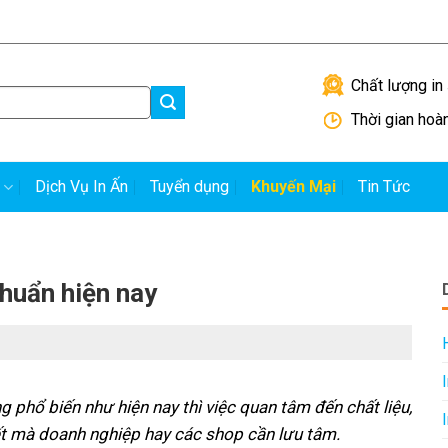
Hướng dẫn đặt in
H
Chất lượng in 
Thời gian hoà
Dịch Vụ In Ấn
Tuyển dụng
Khuyến Mại
Tin Tức
chuẩn hiện nay
 phổ biến như hiện nay thì việc quan tâm đến chất liệu,
ết mà doanh nghiệp hay các shop cần lưu tâm.