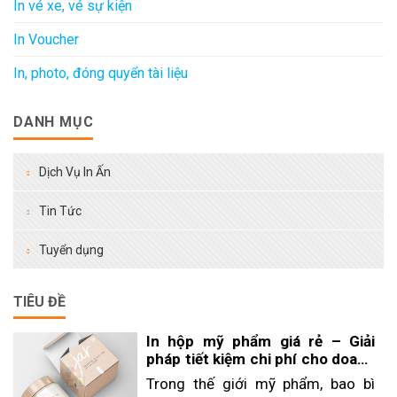
In vé xe, vé sự kiện
In Voucher
In, photo, đóng quyển tài liệu
DANH MỤC
Dịch Vụ In Ấn
Tin Tức
Tuyển dụng
TIÊU ĐỀ
In hộp mỹ phẩm giá rẻ – Giải
pháp tiết kiệm chi phí cho doanh
nghiệp
Trong thế giới mỹ phẩm, bao bì