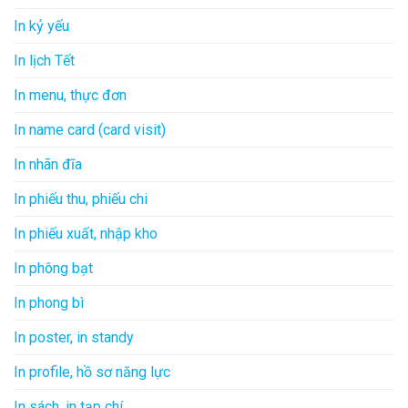
In kỷ yếu
In lịch Tết
In menu, thực đơn
In name card (card visit)
In nhãn đĩa
In phiếu thu, phiếu chi
In phiếu xuất, nhập kho
In phông bạt
In phong bì
In poster, in standy
In profile, hồ sơ năng lực
In sách, in tạp chí