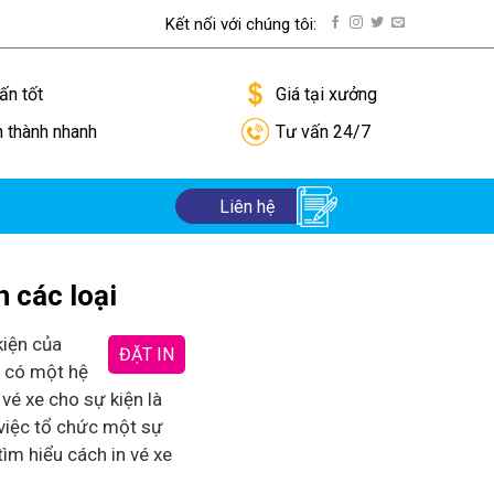
Kết nối với chúng tôi:
ướng dẫn thanh toán
ấn tốt
Giá tại xưởng
n thành nhanh
Tư vấn 24/7
Liên hệ
n các loại
kiện của
ĐẶT IN
 có một hệ
 vé xe cho sự kiện là
việc tổ chức một sự
tìm hiểu cách in vé xe