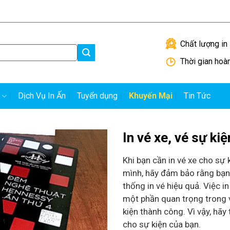
Hướng dẫn đặt in
H
Chất lượng in 
Thời gian hoà
Dịch Vụ In Ấn
Tuyển dụng
Khuyến Mại
Tin Tức
In vé xe, vé sự kiệ
Khi bạn cần in vé xe cho sự 
mình, hãy đảm bảo rằng bạn
thống in vé hiệu quả. Việc in
một phần quan trọng trong 
kiện thành công. Vì vậy, hãy 
cho sự kiện của bạn.