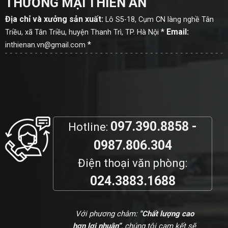
THƯƠNG MẠI THIÊN ÂN
Địa chỉ và xưởng sản xuất:
Lô S5-18, Cụm CN làng nghề Tân
*
Email:
Triều, xã Tân Triều, huyện Thanh Trì, TP. Hà Nội
*
inthienan.vn@gmail.com
097.390.8858 -
Hotline:
0987.806.304
Điện thoại văn phòng:
024.3883.1688
Với phương châm:
"Chất lượng cao
hơn lợi nhuận”
, chúng tôi cam kết sẽ