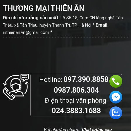
THƯƠNG MẠI THIÊN ÂN
Địa chỉ và xưởng sản xuất:
Lô S5-18, Cụm CN làng nghề Tân
*
Email:
Triều, xã Tân Triều, huyện Thanh Trì, TP. Hà Nội
*
inthienan.vn@gmail.com
097.390.8858 -
Hotline:
0987.806.304
Điện thoại văn phòng:
024.3883.1688
Với phương châm:
"Chất lượng cao