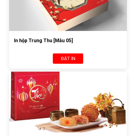
In hộp Trung Thu [Mẫu 05]
ĐẶT IN