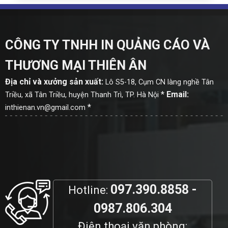
CÔNG TY TNHH IN QUẢNG CÁO VÀ
THƯƠNG MẠI THIÊN ÂN
Địa chỉ và xưởng sản xuất:
Lô S5-18, Cụm CN làng nghề Tân
*
Email:
Triều, xã Tân Triều, huyện Thanh Trì, TP. Hà Nội
*
inthienan.vn@gmail.com
097.390.8858 -
Hotline:
0987.806.304
Điện thoại văn phòng: